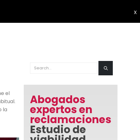
X
e el
Abogados
itual.
expertos en
 la
reclamaciones
Estudio de
viabilidad