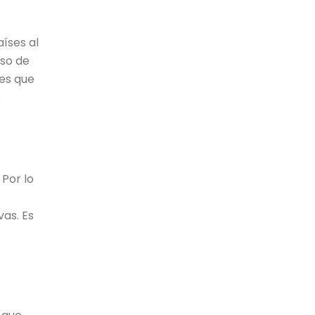
aíses al
aso de
les que
s
 Por lo
vas. Es