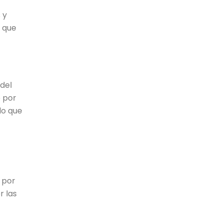
 y
s que
 del
o por
lo que
 por
r las