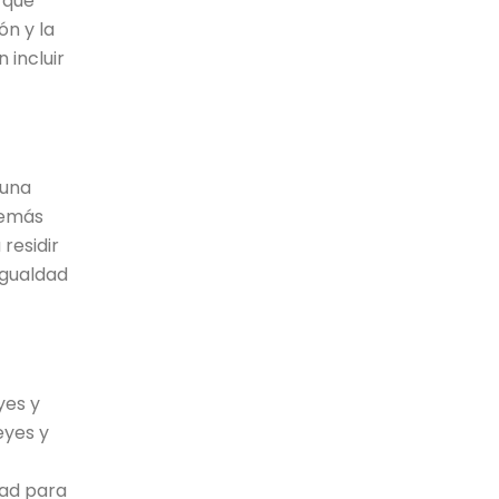
 que
ón y la
 incluir
 una
 demás
residir
igualdad
yes y
eyes y
dad para