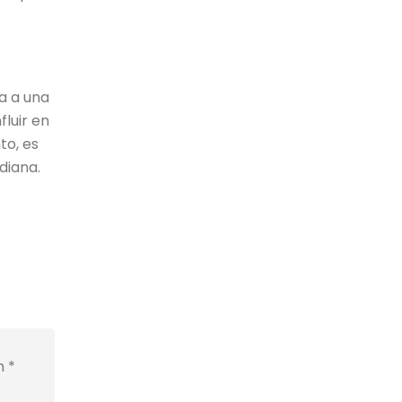
a a una
fluir en
to, es
diana.
on
*